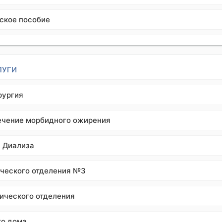
ское пособие
ЛУГИ
рургия
ечение морбидного ожирения
я Диализа
ического отделения №3
ического отделения
го дома