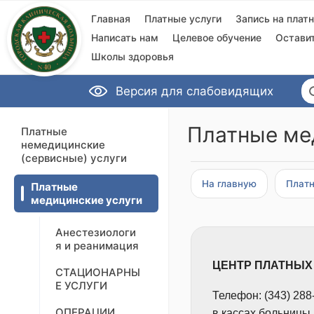
Главная
Платные услуги
Запись на плат
Написать нам
Целевое обучение
Остави
Школы здоровья
Версия для слабовидящих
Платные ме
Платные
немедицинские
(сервисные) услуги
На главную
Платн
Платные
медицинские услуги
Анестезиологи
я и реанимация
ЦЕНТР ПЛ
СТАЦИОНАРНЫ
Е УСЛУГИ
Телефон:
(343) 28
ОПЕРАЦИИ
в кассах больницы