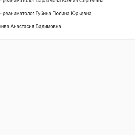
 - реаниматолог Варламова Ксения Сергеевна
 - реаниматолог Губина Полина Юрьевна
чнва Анастасия Вадимовна