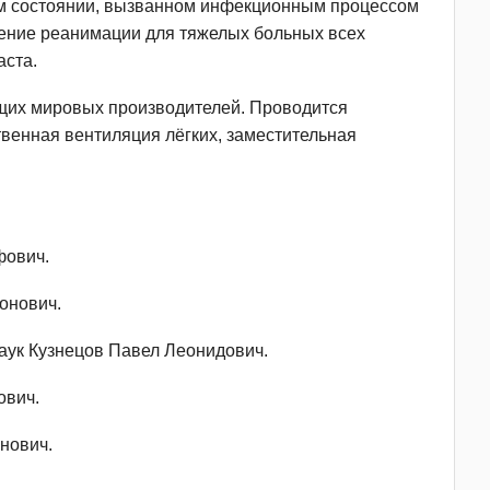
ом состоянии, вызванном инфекционным процессом
ление реанимации для тяжелых больных всех
аста.
их мировых производителей. Проводится
венная вентиляция лёгких, заместительная
фович.
онович.
наук Кузнецов Павел Леонидович.
ович.
нович.