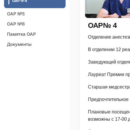
ОАР №4
ОАР №5
ОАР №6
ОАР№ 4
Памятка ОАР
Отделение анестез
Документы
В отделении 12 реа
Заведующий отделе
Лауреат Премии пр
Старшая медсестра
Предпочтительное в
Плановые посещени
возможны с 17-00 