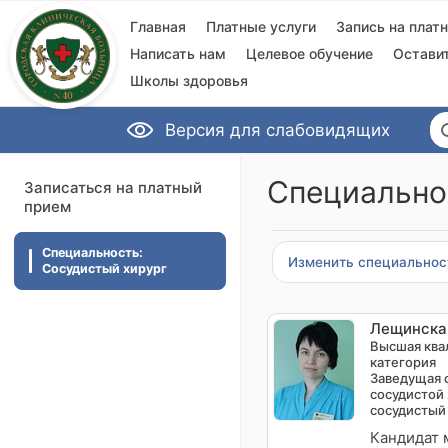
Главная
Платные услуги
Запись на плат
Написать нам
Целевое обучение
Остави
Школы здоровья
Версия для слабовидящих
Специально
Записаться на платный
прием
Специальность:
Изменить специальнос
Сосудистый хирург
Лещинска
Высшая ква
категория
Заведущая 
сосудистой 
сосудистый
Кандидат 