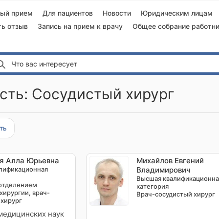
ный прием
Для пациентов
Новости
Юридическим лицам
ть отзыв
Запись на прием к врачу
Общее собрание работни
Что вас интересует
сть: Сосудистый хирург
ть
я Алла Юрьевна
Михайлов Евгений
лификационная
Владимирович
Высшая квалификационна
отделением
категория
хирургии, врач-
Врач-сосудистый хирург
 хирург
медицинских наук