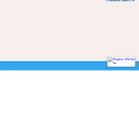
Решаем вместе
Не смогли записаться к врачу?
Написать о проблеме
Диагностическая служба
Акушерско-гинекологическая служба