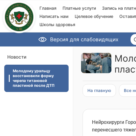
Главная
Платные услуги
Запись на плат
Написать нам
Целевое обучение
Остави
Школы здоровья
Версия для слабовидящих
Моло
Новости
плас
Молодому уральцу
восстановили форму
черепа титановой
пластиной после ДТП
На главную
Все н
Нейрохирурги Горо
перенесшего тяжел