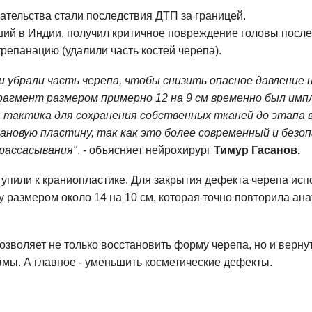
тельства стали последствия ДТП за границей.
ий в Индии, получил критичное повреждение головы после
репанацию (удалили часть костей черепа).
и убрали часть черепа, чтобы снизить опасное давление н
рагмент размером примерно 12 на 9 см временно был им
 тактика для сохранения собственных тканей до этапа 
новую пластину, так как это более современный и безо
рассасывания"
, - объясняет нейрохирург
Тимур Гасанов.
тупили к краниопластике. Для закрытия дефекта черепа ис
у размером около 14 на 10 см, которая точно повторила ан
озволяет не только восстановить форму черепа, но и верн
вмы. А главное - уменьшить косметические дефекты.